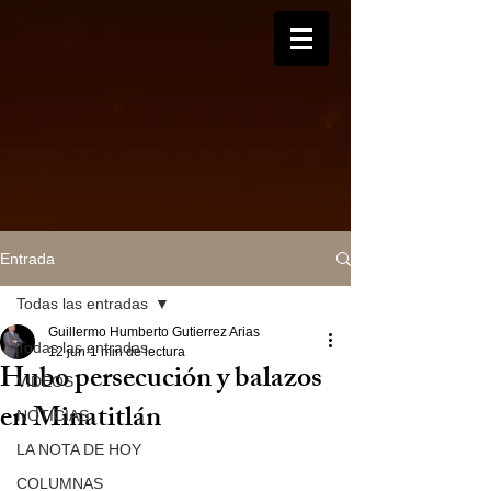
Entrada
Todas las entradas
Guillermo Humberto Gutierrez Arias
Todas las entradas
12 jun
1 min de lectura
Hubo persecución y balazos
VIDEOS
en Minatitlán
NOTICIAS
LA NOTA DE HOY
COLUMNAS