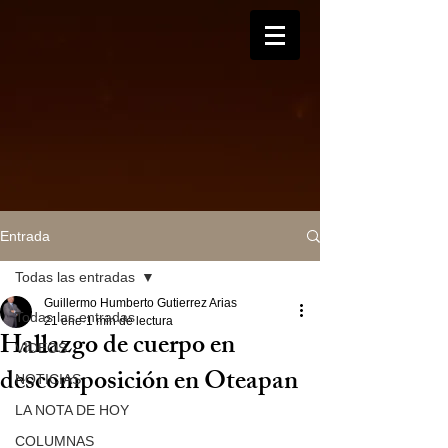
Entrada
Todas las entradas
Guillermo Humberto Gutierrez Arias
Todas las entradas
21 ene
1 min de lectura
Hallazgo de cuerpo en
VIDEOS
descomposición en Oteapan
NOTICIAS
LA NOTA DE HOY
COLUMNAS