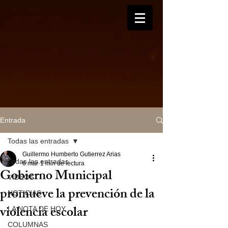
Entrada
Todas las entradas
Guillermo Humberto Gutierrez Arias
Todas las entradas
6 mar
1 min de lectura
Gobierno Municipal
VIDEOS
promueve la prevención de la
NOTICIAS
violencia escolar
LA NOTA DE HOY
COLUMNAS