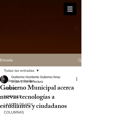
Entrada
Todas las entradas
Guillermo Humberto Gutierrez Arias
Todas las entradas
16 jun
1 min de lectura
Gobierno Municipal acerca
VIDEOS
nuevas tecnologías a
NOTICIAS
estudiantes y ciudadanos
LA NOTA DE HOY
COLUMNAS