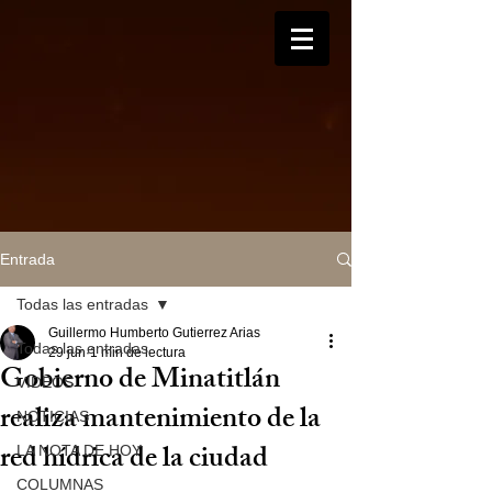
Entrada
Todas las entradas
Guillermo Humberto Gutierrez Arias
Todas las entradas
29 jun
1 min de lectura
Gobierno de Minatitlán
VIDEOS
realiza mantenimiento de la
NOTICIAS
red hídrica de la ciudad
LA NOTA DE HOY
COLUMNAS