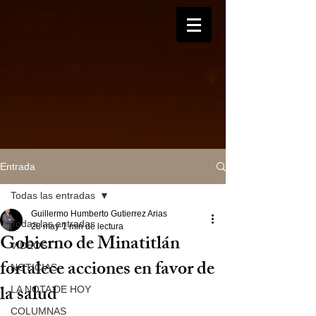
Entrada
Todas las entradas
Guillermo Humberto Gutierrez Arias
Todas las entradas
28 may
1 min de lectura
Gobierno de Minatitlán
VIDEOS
fortalece acciones en favor de
NOTICIAS
la salud
LA NOTA DE HOY
COLUMNAS