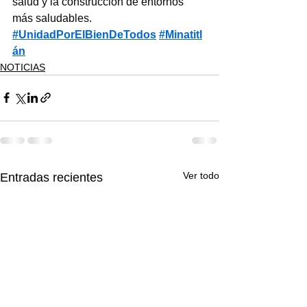
salud y la construcción de entornos 
más saludables.
#UnidadPorElBienDeTodos
#Minatitl
án
NOTICIAS
Ver todo
Entradas recientes