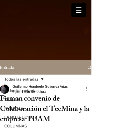
Entrada
Todas las entradas
Guillermo Humberto Gutierrez Arias
Todas las entradas
3 jun
1 min de lectura
Firman convenio de
VIDEOS
Colaboración el TecMina y la
NOTICIAS
empresa TUAM
LA NOTA DE HOY
COLUMNAS