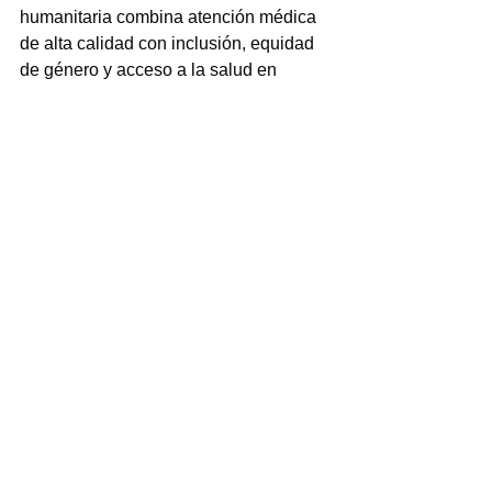
humanitaria combina atención médica 
de alta calidad con inclusión, equidad 
de género y acceso a la salud en 
comunidades marginadas”, refiere la 
Comisión.
Previamente, la instancia legislativa 
enlistó los trabajos que conforme a la 
Convocatoria debían realizarse, se 
congratuló por la alta participación 
social a este Premio y agradeció la 
postulación de 18 mujeres que, sin 
lugar a dudas, cuentan con una 
trayectoria y aportaciones dignas de 
reconocerse.
NOTICIAS