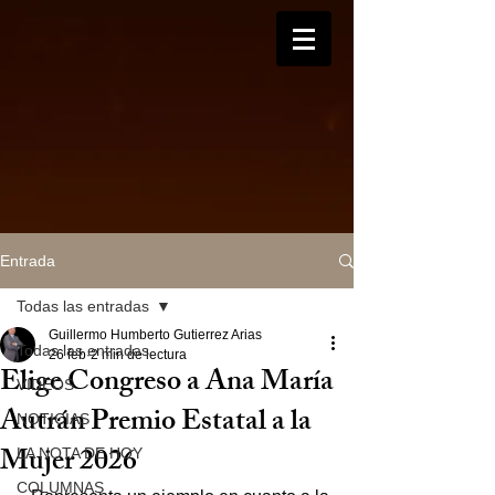
Entrada
Todas las entradas
Guillermo Humberto Gutierrez Arias
Todas las entradas
26 feb
2 min de lectura
Elige Congreso a Ana María
VIDEOS
Autrán Premio Estatal a la
NOTICIAS
Mujer 2026
LA NOTA DE HOY
COLUMNAS