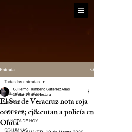
Entrada
Todas las entradas
Guillermo Humberto Gutierrez Arias
Todas las entradas
19 mar
1 min de lectura
El Sur de Veracruz nota roja
VIDEOS
otra vez; ej&cutan a policía en
NOTICIAS
Oluta
LA NOTA DE HOY
COLUMNAS