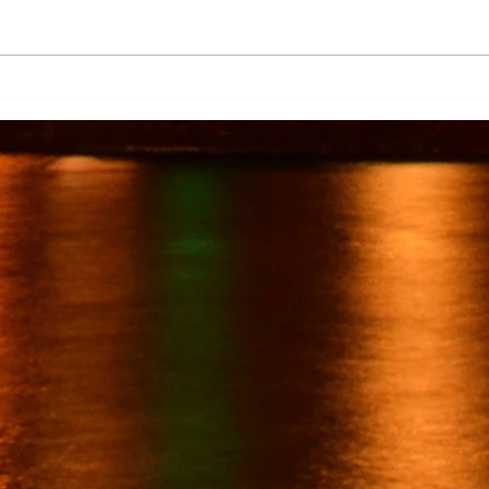
Más de 7 mil productores de
TecMi
caña afectados por el cierre del
Desa
Ingenio San Pedro