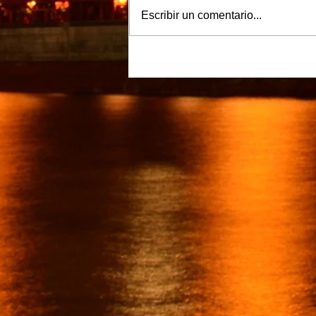
Escribir un comentario...
“Justicia para Zulema” piden
familiares y amigos