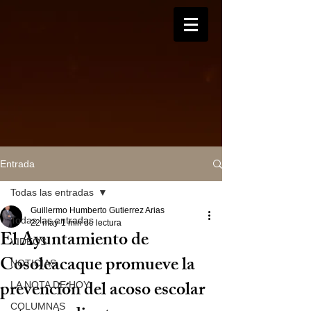
Entrada
Todas las entradas
Guillermo Humberto Gutierrez Arias
Todas las entradas
22 may
1 min de lectura
El Ayuntamiento de
VIDEOS
Cosoleacaque promueve la
NOTICIAS
prevención del acoso escolar
LA NOTA DE HOY
COLUMNAS