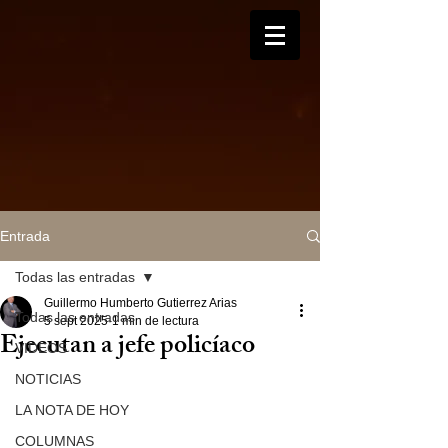
Entrada
Todas las entradas
Guillermo Humberto Gutierrez Arias
Todas las entradas
5 sept 2025
1 min de lectura
Ejecutan a jefe policíaco
VIDEOS
NOTICIAS
LA NOTA DE HOY
COLUMNAS