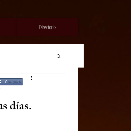
Directorio
Compartir
y
s días.