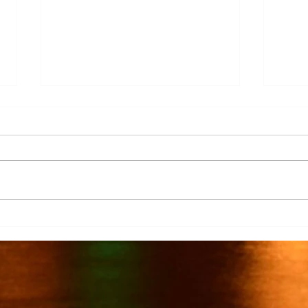
Más de 7 mil productores de
TecMi
caña afectados por el cierre del
Desa
Ingenio San Pedro