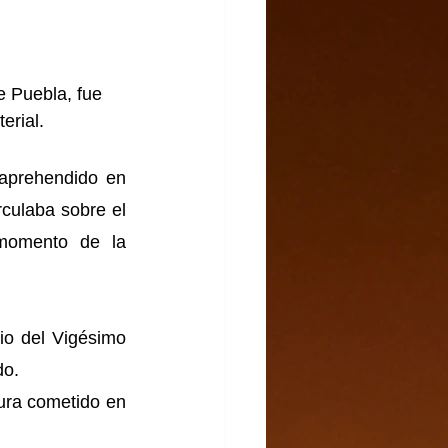
de Puebla, fue 
erial.
aprehendido en 
culaba sobre el 
momento de la 
io del Vigésimo 
do.
ura cometido en 