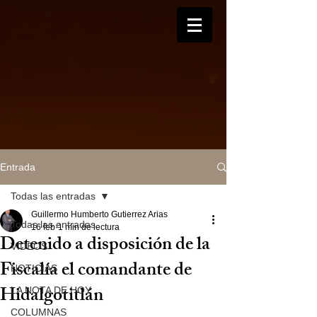
Entrada
Todas las entradas
Guillermo Humberto Gutierrez Arias
Todas las entradas
16 feb
1 min de lectura
Detenido a disposición de la
VIDEOS
Fiscalía el comandante de
NOTICIAS
Hidalgotitlán
LA NOTA DE HOY
COLUMNAS