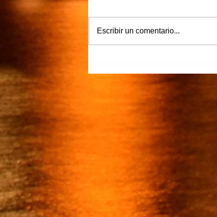
Escribir un comentario...
“Justicia para Zulema” piden
familiares y amigos