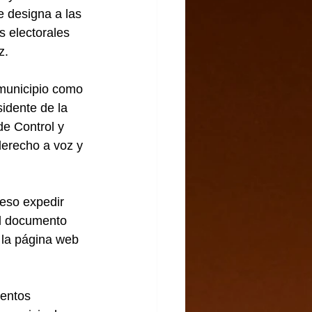
e designa a las 
 electorales 
z.
municipio como 
idente de la 
de Control y 
derecho a voz y 
eso expedir 
El documento 
 la página web 
entos 