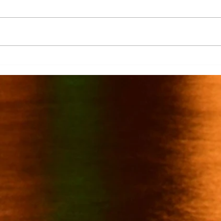
Más de 7 mil productores de
TecMi
caña afectados por el cierre del
Desa
Ingenio San Pedro