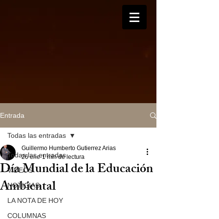
Entrada
Todas las entradas
Guillermo Humberto Gutierrez Arias
Todas las entradas
26 ene
1 min de lectura
Día Mundial de la Educación
VIDEOS
Ambiental
NOTICIAS
LA NOTA DE HOY
COLUMNAS