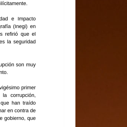
lícitamente.
dad e Impacto 
fía (Inegi) en 
refirió que el 
s la seguridad 
rupción son muy 
nto.
igésimo primer 
a corrupción, 
que han traído 
har en contra de 
e gobierno, que 