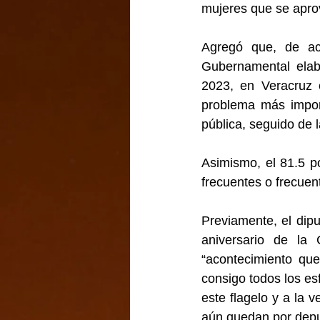
mujeres que se aprov
Agregó que, de ac
Gubernamental elabo
2023, en Veracruz e
problema más import
pública, seguido de 
Asimismo, el 81.5 p
frecuentes o frecuent
Previamente, el dip
aniversario de la
“acontecimiento que
consigo todos los esf
este flagelo y a la 
aún quedan por depur