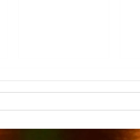
Más de 7 mil productores de
TecMi
caña afectados por el cierre del
Desa