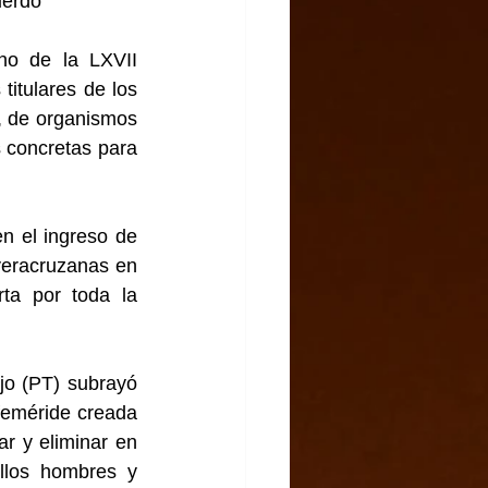
uerdo
no de la LXVII 
itulares de los 
, de organismos 
 concretas para 
n el ingreso de 
veracruzanas en 
ta por toda la 
jo (PT) subrayó 
eméride creada 
r y eliminar en 
llos hombres y 