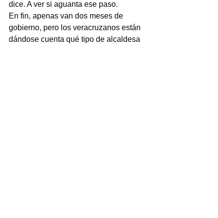
dice. A ver si aguanta ese paso.
En fin, apenas van dos meses de 
gobierno, pero los veracruzanos están 
dándose cuenta qué tipo de alcaldesa 
o alcalde les tocó.
LA INSEGURIDAD sigue por todo el 
estado. El asesinato de 4 personas, 
ayer, que estaban en unas oficinas, en 
la ciudad de Coatzacoalcos, es oootro 
caso de la violencia registrada a diario 
en Veracruz, la cual es minimizada por 
las autoridades y negada por sus 
aplaudidores.
¿Hasta cuándo se aplicarán acciones 
efectivas para disminuir los hechos 
delictivos?
Las opiniones y puntos de vista 
expresadas son responsabilidad 
exclusiva del autor y no 