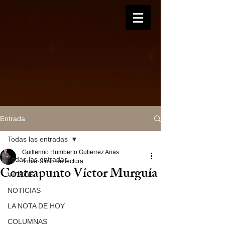
Entrada
Todas las entradas
Guillermo Humberto Gutierrez Arias
Todas las entradas
4 mar
3 min de lectura
Contrapunto Víctor Murguía
VIDEOS
NOTICIAS
LA NOTA DE HOY
COLUMNAS