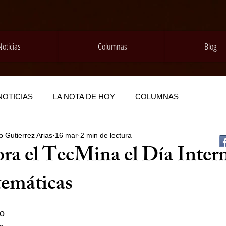
Noticias
Columnas
Blog
NOTICIAS
LA NOTA DE HOY
COLUMNAS
 Gutierrez Arias
16 mar
2 min de lectura
 el TecMina el Día Intern
temáticas
o 