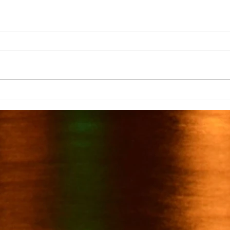
Más de 7 mil productores de
TecMi
caña afectados por el cierre del
Desa
Ingenio San Pedro