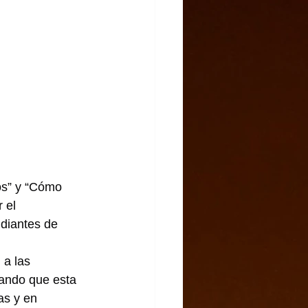
cos” y “Cómo 
 el 
udiantes de 
 a las 
rando que esta 
as y en 