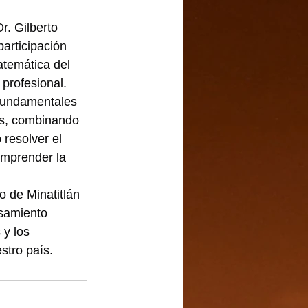
r. Gilberto 
articipación 
atemática del 
 profesional.
s fundamentales 
es, combinando 
 resolver el 
omprender la 
o de Minatitlán 
samiento 
 y los 
estro país.