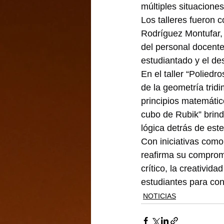
múltiples situaciones
Los talleres fueron 
Rodríguez Montufar, 
del personal docente
estudiantado y el de
En el taller “Poliedr
de la geometría trid
principios matemático
cubo de Rubik” brind
lógica detrás de es
Con iniciativas como 
reafirma su comprom
crítico, la creativid
estudiantes para cont
NOTICIAS