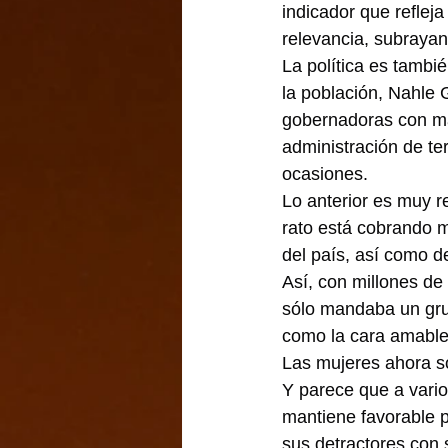
indicador que reflej
relevancia, subrayan
La política es tambi
la población, Nahle G
gobernadoras con may
administración de ter
ocasiones.
Lo anterior es muy r
rato está cobrando m
del país, así como d
Así, con millones de
sólo mandaba un gru
como la cara amable
Las mujeres ahora s
Y parece que a vario
mantiene favorable 
sus detractores con s