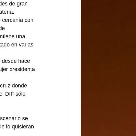
ades de gran 
teria.
e cercanía con 
de 
ntiene una 
tado en varias 
ya desde hace 
jer presidenta 
acruz donde 
l DIF sólo 
escenario se 
e lo quisieran 