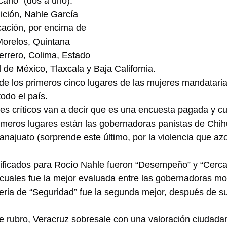
cano” (dos a uno).
ición, Nahle García 
icación, por encima de 
Morelos, Quintana 
rero, Colima, Estado 
 de México, Tlaxcala y Baja California.
 de los primeros cinco lugares de las mujeres mandataria
odo el país.
res críticos van a decir que es una encuesta pagada y cu
rimeros lugares están las gobernadoras panistas de Chi
najuato (sorprende este último, por la violencia que azo
lificados para Rocío Nahle fueron “Desempeño” y “Cerca
cuales fue la mejor evaluada entre las gobernadoras mor
eria de “Seguridad” fue la segunda mejor, después de s
 rubro, Veracruz sobresale con una valoración ciudadan