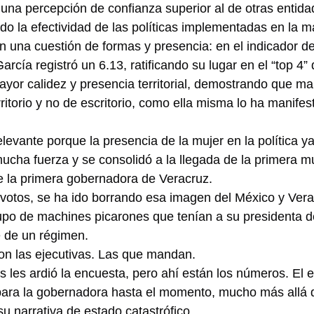
a una percepción de confianza superior al de otras entid
do la efectividad de las políticas implementadas en la ma
én una cuestión de formas y presencia: en el indicador d
arcía registró un 6.13, ratificando su lugar en el “top 4” 
or calidez y presencia territorial, demostrando que ma
ritorio y no de escritorio, como ella misma lo ha manifes
elevante porque la presencia de la mujer en la política 
ucha fuerza y se consolidó a la llegada de la primera mu
e la primera gobernadora de Veracruz.
 votos, se ha ido borrando esa imagen del México y Ver
po de machines picarones que tenían a su presidenta de
 de un régimen.
on las ejecutivas. Las que mandan.
s les ardió la encuesta, pero ahí están los números. El 
para la gobernadora hasta el momento, mucho más allá d
u narrativa de estado catastrófico.