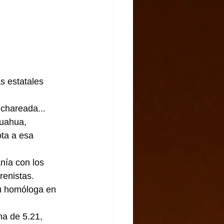
s estatales 
chareada... 
huahua, 
ta a esa 
nía con los 
enistas. 
u homóloga en 
a de 5.21, 