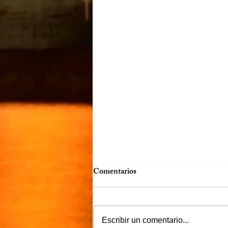
Comentarios
Víctor Murguía
Escribir un comentario...