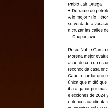
Pablo Jair Ortega
+ Derrame de petról
A lo mejor “Tío Héto
su verdadera vocació
a cruzar las calles d
—Chopenjawer
Rocío Nahle García 
Morena mejor evalua
acuerdo con un estud
reconocida casa en
Cabe recordar que e
única que midió que 
iba a ganar por más 
elecciones de 2024 y
entonces candidata 