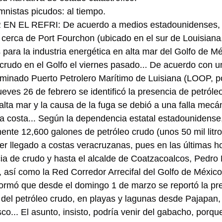
nistas picudos: al tiempo.
 EL REFRI: De acuerdo a medios estadounidenses, 
, cerca de Port Fourchon (ubicado en el sur de Louisiana,
s para la industria energética en alta mar del Golfo de M
crudo en el Golfo el viernes pasado... De acuerdo con 
inado Puerto Petrolero Marítimo de Luisiana (LOOP, po
ueves 26 de febrero se identificó la presencia de petróle
 alta mar y la causa de la fuga se debió a una falla mecá
 la costa... Según la dependencia estatal estadounidense
te 12,600 galones de petróleo crudo (unos 50 mil litros
er llegado a costas veracruzanas, pues en las últimas h
ia de crudo y hasta el alcalde de Coatzacoalcos, Pedro 
, así como la Red Corredor Arrecifal del Golfo de México
formó que desde el domingo 1 de marzo se reportó la pr
del petróleo crudo, en playas y lagunas desde Pajapan,
o... El asunto, insisto, podría venir del gabacho, porque