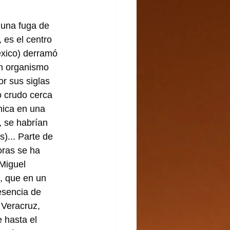
una fuga de 
 es el centro 
éxico) derramó 
un organismo 
r sus siglas 
o crudo cerca 
nica en una 
, se habrían 
)... Parte de 
oras se ha 
Miguel 
, que en un 
esencia de 
 Veracruz, 
 hasta el 