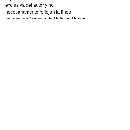
exclusiva del autor y no 
necesariamente reflejan la línea 
editorial de Agencia de Noticias Nuevo 
Siglo. Respetamos y defendemos el 
derecho a la libre expresión.
Ver menos
COLUMNAS
Ver todo
Entradas recientes