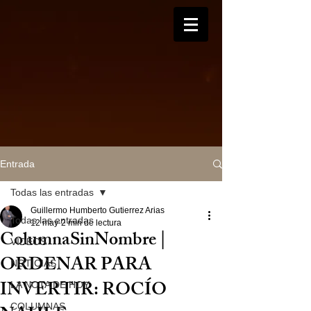
Entrada
Todas las entradas
Guillermo Humberto Gutierrez Arias
Todas las entradas
12 may
2 min de lectura
ColumnaSinNombre |
VIDEOS
ORDENAR PARA
NOTICIAS
INVERTIR: ROCÍO
LA NOTA DE HOY
COLUMNAS