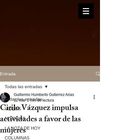
Entrada
Todas las entradas
Guillermo Humberto Gutierrez Arias
Todas las entradas
12 mar
1 min de lectura
Cirilo Vázquez impulsa
VIDEOS
actividades a favor de las
NOTICIAS
mujeres
LA NOTA DE HOY
COLUMNAS