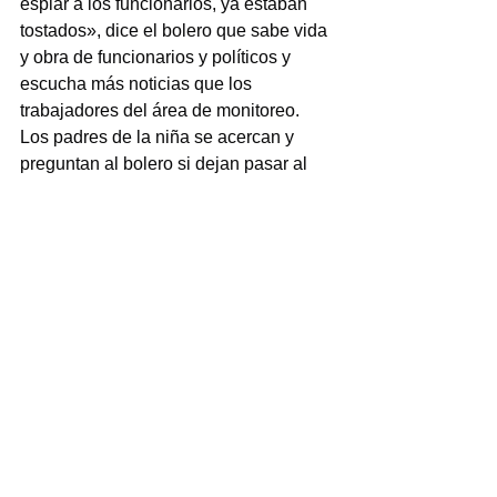
espiar a los funcionarios, ya estaban 
tostados», dice el bolero que sabe vida 
y obra de funcionarios y políticos y 
escucha más noticias que los 
trabajadores del área de monitoreo.
Los padres de la niña se acercan y 
preguntan al bolero si dejan pasar al 
interior del palacio en remodelación.
«Hasta que terminen con la 
remodelación», les responde el bolero.
Y en otras noticias —diríase en 
paráfrasis de Jacobo Zabludovsky que 
minimizó el inicio de la lucha 
estudiantil del 68—, el viaducto, fue 
pintado de blanco.
///
Las buenas noticias también venden, 
dice un slogan publicitario.
En el caso del Estafo de Veracruz, 