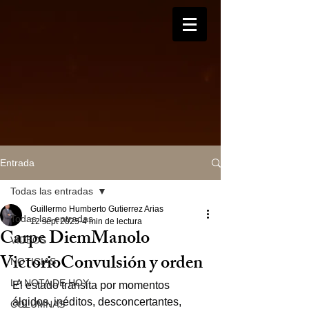
Entrada
Todas las entradas
Guillermo Humberto Gutierrez Arias
Todas las entradas
12 sept 2025
4 min de lectura
Carpe DiemManolo
VIDEOS
VictorioConvulsión y orden
NOTICIAS
LA NOTA DE HOY
El estado transita por momentos 
álgidos, inéditos, desconcertantes, 
COLUMNAS