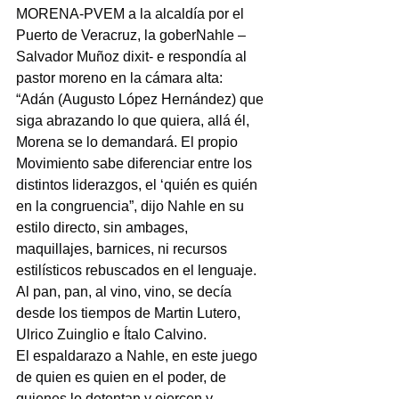
MORENA-PVEM a la alcaldía por el 
Puerto de Veracruz, la goberNahle –
Salvador Muñoz dixit- e respondía al 
pastor moreno en la cámara alta:
“Adán (Augusto López Hernández) que 
siga abrazando lo que quiera, allá él, 
Morena se lo demandará. El propio 
Movimiento sabe diferenciar entre los 
distintos liderazgos, el ‘quién es quién 
en la congruencia”, dijo Nahle en su 
estilo directo, sin ambages, 
maquillajes, barnices, ni recursos 
estilísticos rebuscados en el lenguaje.
Al pan, pan, al vino, vino, se decía 
desde los tiempos de Martin Lutero, 
Ulrico Zuinglio e Ítalo Calvino.
El espaldarazo a Nahle, en este juego 
de quien es quien en el poder, de 
quienes lo detentan y ejercen y 