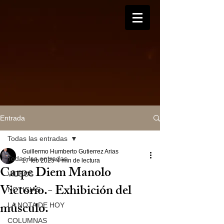
Entrada
Todas las entradas
Guillermo Humberto Gutierrez Arias
Todas las entradas
17 feb 2025
4 min de lectura
Carpe Diem Manolo
VIDEOS
Victorio.- Exhibición del
NOTICIAS
músculo.
LA NOTA DE HOY
COLUMNAS