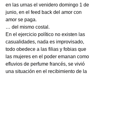
en las urnas el venidero domingo 1 de 
junio, en el feed back del amor con 
amor se paga.
… del mismo costal.
En el ejercicio político no existen las 
casualidades, nada es improvisado, 
todo obedece a las filias y fobias que 
las mujeres en el poder emanan como 
efluvios de perfume francés, se vivió 
una situación en el recibimiento de la 
presidenta Sheinbaum en el 
aeropuerto internacional Heriberto Jara 
Corona.
El aplausómetro en este ring temporal 
que fue la sala de espera de la terminal 
aérea el viernes 14 de febrero, se lo 
llevó Rosa María Hernández Espejo, 
diputada federal registrada en la 
plataforma morenista en la encuesta de 