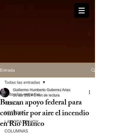
Entrada
Todas las entradas
Guillermo Humberto Gutierrez Arias
Todas las entradas
16 abr 2024
1 min de lectura
Buscan apoyo federal para
VIDEOS
combatir por aire el incendio
NOTICIAS
en Río Blanco
LA NOTA DE HOY
COLUMNAS