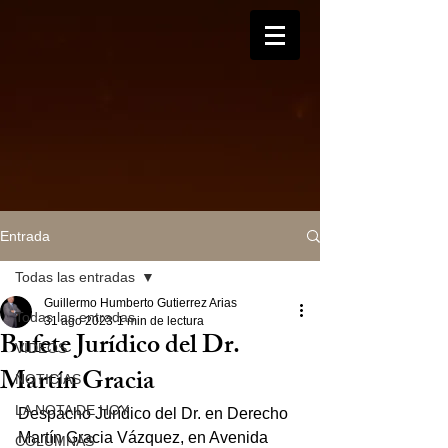
Entrada
Todas las entradas
Guillermo Humberto Gutierrez Arias
Todas las entradas
31 ago 2023
1 min de lectura
Bufete Jurídico del Dr.
VIDEOS
Martín Gracia
NOTICIAS
LA NOTA DE HOY
Despacho Jurídico del Dr. en Derecho 
Martín Gracia Vázquez, en Avenida 
COLUMNAS