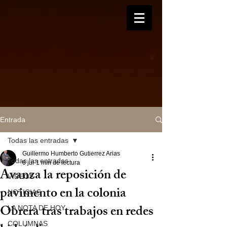
Entrada
Todas las entradas
Guillermo Humberto Gutierrez Arias
Todas las entradas
6 jul
1 min de lectura
Avanza la reposición de
VIDEOS
pavimento en la colonia
NOTICIAS
Obrera tras trabajos en redes
LA NOTA DE HOY
COLUMNAS