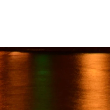
Más de 7 mil productores de
TecMi
caña afectados por el cierre del
Desa
Ingenio San Pedro