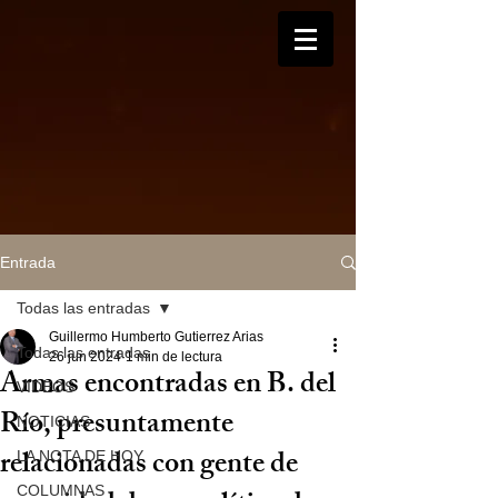
Entrada
Todas las entradas
Guillermo Humberto Gutierrez Arias
Todas las entradas
26 jun 2024
1 min de lectura
Armas encontradas en B. del
VIDEOS
Río, presuntamente
NOTICIAS
relacionadas con gente de
LA NOTA DE HOY
COLUMNAS