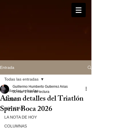
Entrada
Todas las entradas
Guillermo Humberto Gutierrez Arias
Todas las entradas
30 mar
1 min de lectura
Afinan detalles del Triatlón
VIDEOS
Sprint Boca 2026
NOTICIAS
LA NOTA DE HOY
COLUMNAS