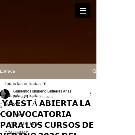
Entrada
Todas las entradas
Guillermo Humberto Gutierrez Arias
Todas las entradas
28 may
1 min de lectura
¡𝗬𝗔 𝗘𝗦𝗧Á 𝗔𝗕𝗜𝗘𝗥𝗧𝗔 𝗟𝗔
VIDEOS
𝗖𝗢𝗡𝗩𝗢𝗖𝗔𝗧𝗢𝗥𝗜𝗔
NOTICIAS
𝗣𝗔𝗥𝗔 𝗟𝗢𝗦 𝗖𝗨𝗥𝗦𝗢𝗦 𝗗𝗘
LA NOTA DE HOY
COLUMNAS