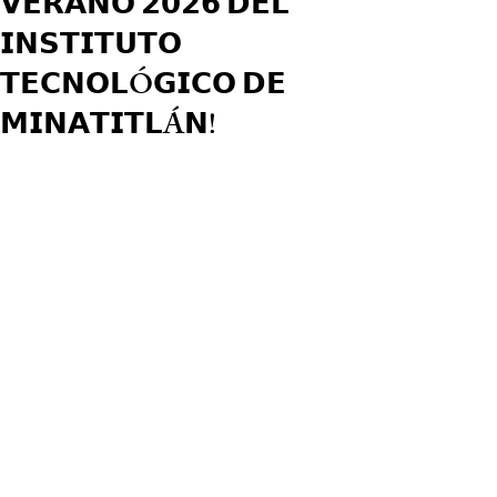
𝗩𝗘𝗥𝗔𝗡𝗢 𝟮𝟬𝟮𝟲 𝗗𝗘𝗟
𝗜𝗡𝗦𝗧𝗜𝗧𝗨𝗧𝗢
𝗧𝗘𝗖𝗡𝗢𝗟Ó𝗚𝗜𝗖𝗢 𝗗𝗘
𝗠𝗜𝗡𝗔𝗧𝗜𝗧𝗟Á𝗡!