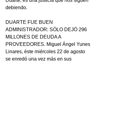
Duarte, es una justicia que nos siguen 
debiendo.
DUARTE FUE BUEN 
ADMINISTRADOR: SÓLO DEJÓ 296 
MILLONES DE DEUDA A 
PROVEEDORES. Miguel Ángel Yunes 
Linares, éste miércoles 22 de agosto 
se enredó una vez más en sus 
mentiras y sólo –solitito- se desacreditó.
Desde antes de que iniciará su 
administración dijo que la deuda del 
gobierno del estado con proveedores 
era de más de 40 mil millones de 
pesos.
Se dolió una y otra vez de que esto lo 
dejaba con las manos atadas, porque 
no tenía dinero, porque había que 
pagar el adeudo.