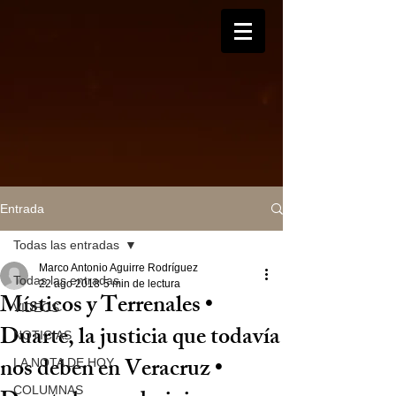
Entrada
Todas las entradas
Marco Antonio Aguirre Rodríguez
Todas las entradas
22 ago 2018
5 min de lectura
Místicos y Terrenales •
VIDEOS
Duarte, la justicia que todavía
NOTICIAS
nos deben en Veracruz •
LA NOTA DE HOY
COLUMNAS