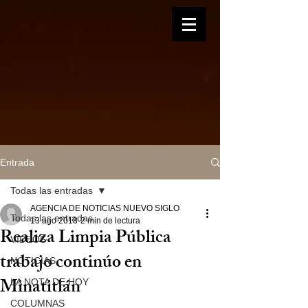
Entrada
Todas las entradas
AGENCIA DE NOTICIAS NUEVO SIGLO
Todas las entradas
13 ago 2018
2 min de lectura
Realiza Limpia Pública
VIDEOS
trabajo continúo en
NOTICIAS
Minatitlán
LA NOTA DE HOY
COLUMNAS