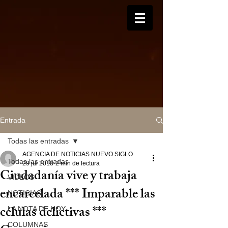
Entrada
Todas las entradas
AGENCIA DE NOTICIAS NUEVO SIGLO
Todas las entradas
29 jul 2018
2 min de lectura
Ciudadanía vive y trabaja
VIDEOS
encarcelada *** Imparable las
NOTICIAS
células delictivas ***
LA NOTA DE HOY
COLUMNAS