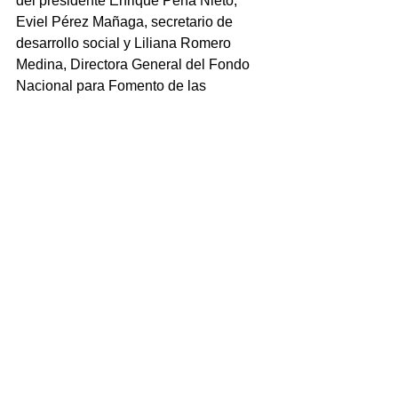
del presidente Enrique Peña Nieto, 
Eviel Pérez Mañaga, secretario de 
desarrollo social y Liliana Romero 
Medina, Directora General del Fondo 
Nacional para Fomento de las 
Artesanías.
NOTICIAS
Ver todo
Entradas recientes