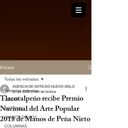
Entrada
Todas las entradas
AGENCIA DE NOTICIAS NUEVO SIGLO
Todas las entradas
25 jul 2018
2 min de lectura
Tlacotalpeño recibe Premio
VIDEOS
Nacional del Arte Popular
NOTICIAS
2018 de Manos de Peña Nieto
LA NOTA DE HOY
COLUMNAS