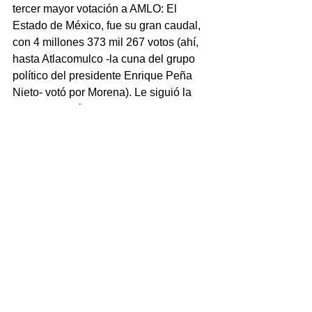
tercer mayor votación a AMLO: El 
Estado de México, fue su gran caudal, 
con 4 millones 373 mil 267 votos (ahí, 
hasta Atlacomulco -la cuna del grupo 
político del presidente Enrique Peña 
Nieto- votó por Morena). Le siguió la 
Ciudad de México, con 3 millones 118 
mil 478 votos.
Luego está Veracruz con sus más de 2 
millones de votos, seguido de Puebla, 
donde AMLO consiguió 1 millón 754 
mil 596 votos; por eso es que Morena 
pelea con tanta furia el triunfo en esa 
entidad.
Y Coatzacoalcos fue el distrito electoral 
federal que más votos le aportó en el 
estado a Andrés Manuel, con 146 mil 
399 votos; el sur de la entidad se 
consolidó como de Morena.