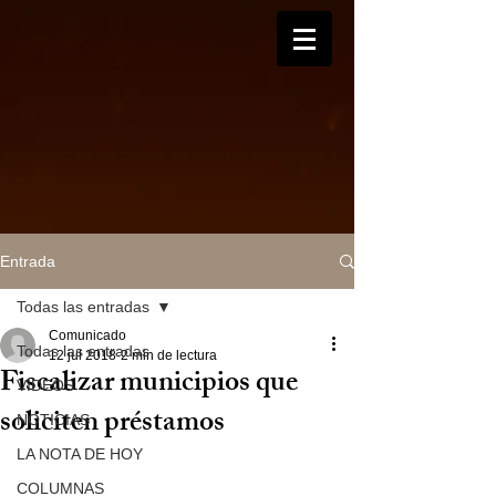
Entrada
Todas las entradas
Comunicado
Todas las entradas
12 jul 2018
2 min de lectura
Fiscalizar municipios que
VIDEOS
soliciten préstamos
NOTICIAS
LA NOTA DE HOY
COLUMNAS