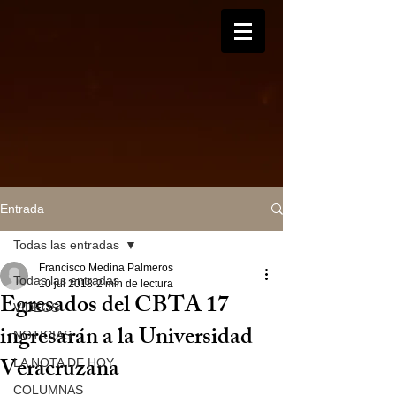
Entrada
Todas las entradas
Francisco Medina Palmeros
Todas las entradas
10 jul 2018
2 min de lectura
Egresados del CBTA 17
VIDEOS
ingresarán a la Universidad
NOTICIAS
Veracruzana
LA NOTA DE HOY
COLUMNAS