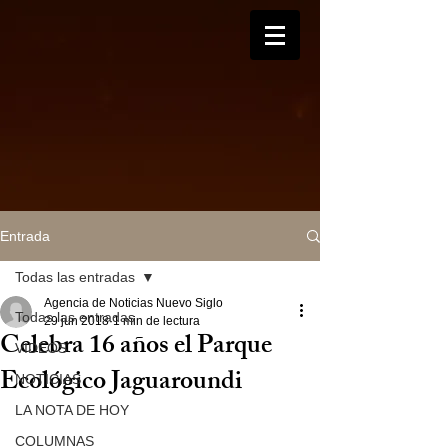
Entrada
Todas las entradas
Agencia de Noticias Nuevo Siglo
Todas las entradas
29 jun 2018
1 min de lectura
Celebra 16 años el Parque
VIDEOS
Ecológico Jaguaroundi
NOTICIAS
LA NOTA DE HOY
COLUMNAS