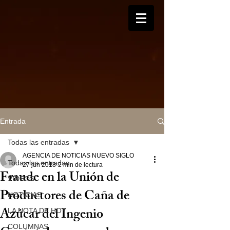
Entrada
Todas las entradas
AGENCIA DE NOTICIAS NUEVO SIGLO
Todas las entradas
27 jun 2018
2 min de lectura
Fraude en la Unión de
VIDEOS
Productores de Caña de
NOTICIAS
Azúcar del Ingenio
LA NOTA DE HOY
COLUMNAS