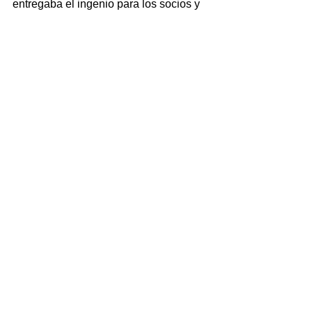
entregaba el ingenio para los socios y 
que se hizo a personas ajenas a la 
organización.
Comentó que en el transcurso del 
próximo mes se dará a conocer la 
convocatoria para renovar el comité de 
la Unión de éste lugar, donde ya hay 4 
aspirantes.
NOTICIAS
Ver todo
Entradas recientes