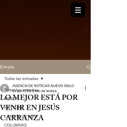
Entrada
Todas las entradas
AGENCIA DE NOTICIAS NUEVO SIGLO
Todas las entradas
24 jun 2018
1 min de lectura
LO MEJOR ESTÁ POR
VIDEOS
VENIR EN JESÚS
NOTICIAS
CARRANZA
LA NOTA DE HOY
COLUMNAS