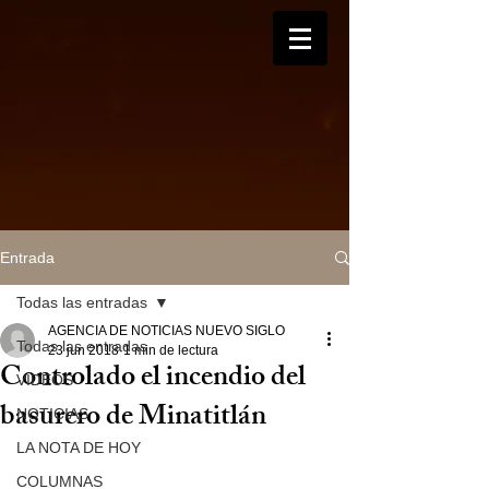
Entrada
Todas las entradas
AGENCIA DE NOTICIAS NUEVO SIGLO
Todas las entradas
23 jun 2018
1 min de lectura
Controlado el incendio del
VIDEOS
basurero de Minatitlán
NOTICIAS
LA NOTA DE HOY
COLUMNAS