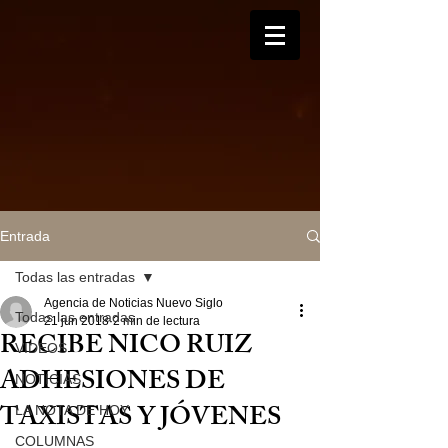
Entrada
Todas las entradas
Agencia de Noticias Nuevo Siglo
Todas las entradas
21 jun 2018
2 min de lectura
RECIBE NICO RUIZ
VIDEOS
ADHESIONES DE
NOTICIAS
TAXISTAS Y JÓVENES
LA NOTA DE HOY
COLUMNAS