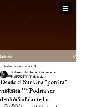
Entrada
Todas las entradas
Guillermo Humberto Gutierrez Arias
Todas las entradas
8 jun 2018
3 min de lectura
Desde el Sur Una “potrita”
VIDEOS
violenta *** Podría ser
NOTICIAS
denunciada ante las
LA NOTA DE HOY
COLUMNAS