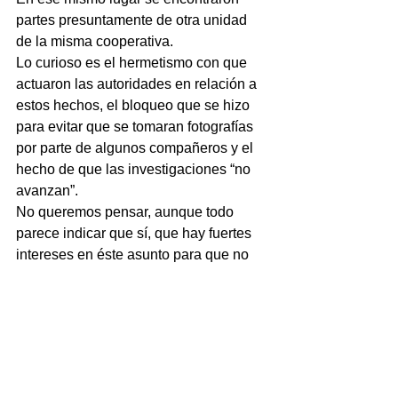
partes presuntamente de otra unidad 
de la misma cooperativa.
Lo curioso es el hermetismo con que 
actuaron las autoridades en relación a 
estos hechos, el bloqueo que se hizo 
para evitar que se tomaran fotografías 
por parte de algunos compañeros y el 
hecho de que las investigaciones “no 
avanzan”.
No queremos pensar, aunque todo 
parece indicar que sí, que hay fuertes 
intereses en éste asunto para que no 
se logre esclarecer y se castigue a los 
responsables del robo de las unidades 
y de haber desvalijado las mismas.
La Fiscalía General del Estado y la 
Dirección de la Policía Ministerial 
deberían iniciar una investigación de lo 