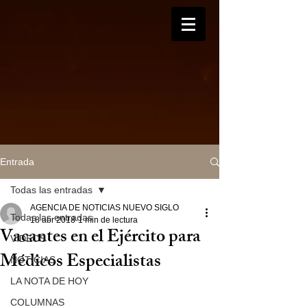
Entrada
Todas las entradas
AGENCIA DE NOTICIAS NUEVO SIGLO
Todas las entradas
18 abr 2018
1 min de lectura
Vacantes en el Ejército para
VIDEOS
Médicos Especialistas
NOTICIAS
LA NOTA DE HOY
COLUMNAS