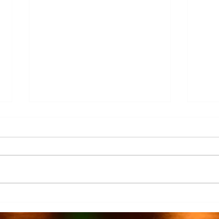
Más de 7 mil productores de
TecMi
caña afectados por el cierre del
Desa