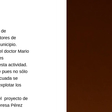
 de 
tores de 
unicipio.
el doctor Mario 
es 
sta actividad.
e pues no sólo 
ecuada se 
xplotar los 
l  proyecto de 
eresa Pérez 