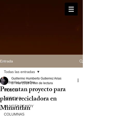
Entrada
Todas las entradas
Guillermo Humberto Gutierrez Arias
Todas las entradas
27 mar 2018
2 min de lectura
Presentan proyecto para
VIDEOS
planta recicladora en
NOTICIAS
Minatitlán
LA NOTA DE HOY
COLUMNAS