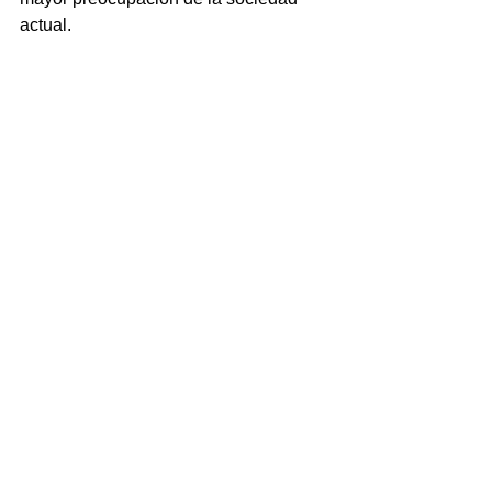
actual.
.
NOTICIAS
Ver todo
Entradas recientes