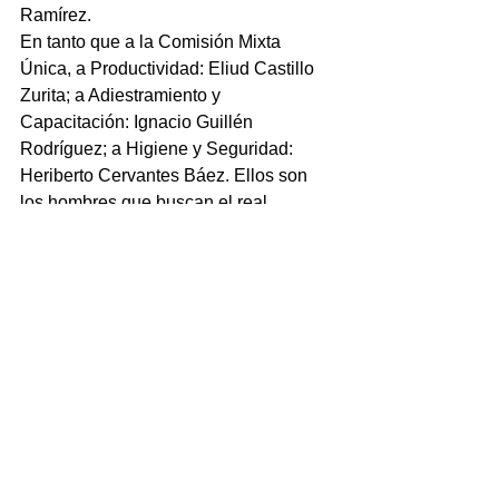
Ramírez.
En tanto que a la Comisión Mixta 
Única, a Productividad: Eliud Castillo 
Zurita; a Adiestramiento y 
Capacitación: Ignacio Guillén 
Rodríguez; a Higiene y Seguridad: 
Heriberto Cervantes Báez. Ellos son 
los hombres que buscan el real 
cambio, el que todos esperan, no la 
simulación y traición a la clase obrera 
trabajadora.
NOTICIAS