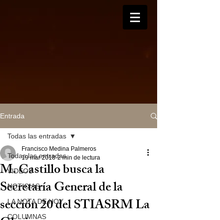
Entrada
Todas las entradas
Francisco Medina Palmeros
Todas las entradas
19 mar 2018
2 min de lectura
M. Castillo busca la
VIDEOS
Secretaría General de la
NOTICIAS
sección 20 del STIASRM La
LA NOTA DE HOY
COLUMNAS