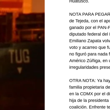
Huatusco.
NOTA PARA PEGAR EN
de Tejeda, con el ap
ganado por el PAN-P
diputado federal de
Emiliano Zapata volv
voto y acarreo que f
no figuró para nada fu
Américo Zúñiga, en u
irregularidades pres
OTRA NOTA: Ya hay c
familia propietaria 
en la CDMX por el di
hija de la president
coalición. Enfrente t