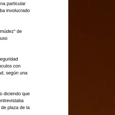
a particular 
aba involucrado 
rmúdez" de 
luso 
Seguridad 
nculos con 
ad, según una 
to diciendo que 
entrevistaba 
 de plaza de la 