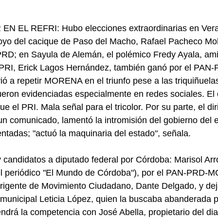
 EL REFRI: Hubo elecciones extraordinarias en Vera
oyo del cacique de Paso del Macho, Rafael Pacheco Moli
RD; en Sayula de Alemán, el polémico Fredy Ayala, ami
l PRI, Erick Lagos Hernández, también ganó por el PAN-
ió a repetir MORENA en el triunfo pese a las triquiñuel
ueron evidenciadas especialmente en redes sociales. El
e el PRI. Mala señal para el tricolor. Por su parte, el dir
n comunicado, lamentó la intromisión del gobierno del e
entadas; "actuó la maquinaria del estado", señala.
andidatos a diputado federal por Córdoba: Marisol Arró
del periódico "El Mundo de Córdoba"), por el PAN-PRD-M
rigente de Movimiento Ciudadano, Dante Delgado, y deja
a municipal Leticia López, quien la buscaba abanderada p
endrá la competencia con José Abella, propietario del dia