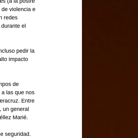
s (a la postre 
 de violencia e 
n redes 
 durante el 
cluso pedir la 
lto impacto 
empos de 
 a las que nos 
eracruz. Entre 
 un general 
éllez Marié.
e seguridad. 