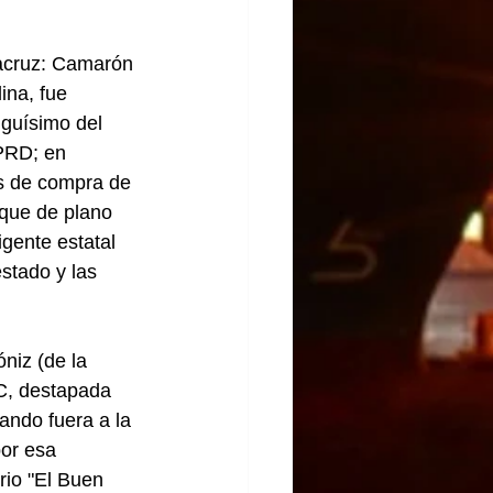
cruz: Camarón 
na, fue 
guísimo del 
PRD; en 
as de compra de 
 que de plano 
igente estatal 
stado y las 
niz (de la 
C, destapada 
ndo fuera a la 
or esa 
rio "El Buen 