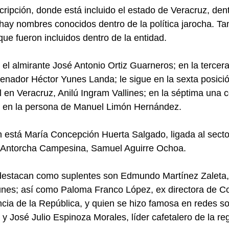
cripción, donde está incluido el estado de Veracruz, dent
hay nombres conocidos dentro de la política jarocha. Ta
que fueron incluidos dentro de la entidad.
 el almirante José Antonio Ortiz Guarneros; en la tercera
senador Héctor Yunes Landa; le sigue en la sexta posició
en Veracruz, Anilú Ingram Vallines; en la séptima una 
ro en la persona de Manuel Limón Hernández.
n está María Concepción Huerta Salgado, ligada al sector 
de Antorcha Campesina, Samuel Aguirre Ochoa.
estacan como suplentes son Edmundo Martínez Zaleta,
unes; así como Paloma Franco López, ex directora de C
ncia de la República, y quien se hizo famosa en redes soc
; y José Julio Espinoza Morales, líder cafetalero de la re