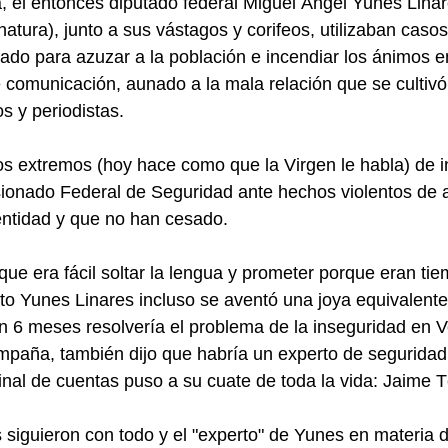
el entonces diputado federal Miguel Ángel Yunes Linare
atura), junto a sus vástagos y corifeos, utilizaban casos
tado para azuzar a la población e incendiar los ánimos e
 comunicación, aunado a la mala relación que se cultivó
 y periodistas.
os extremos (hoy hace como que la Virgen le habla) de in
ionado Federal de Seguridad ante hechos violentos de a
entidad y que no han cesado.
ue era fácil soltar la lengua y prometer porque eran ti
o Yunes Linares incluso se aventó una joya equivalente
n 6 meses resolvería el problema de la inseguridad en V
paña, también dijo que habría un experto de seguridad,
 final de cuentas puso a su cuate de toda la vida: Jaime T
 siguieron con todo y el "experto" de Yunes en materia d