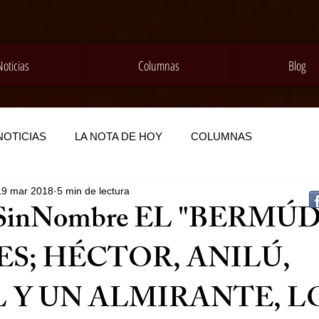
Noticias
Columnas
Blog
NOTICIAS
LA NOTA DE HOY
COLUMNAS
19 mar 2018
5 min de lectura
SinNombre EL "BERMÚ
ES; HÉCTOR, ANILÚ,
 Y UN ALMIRANTE, L