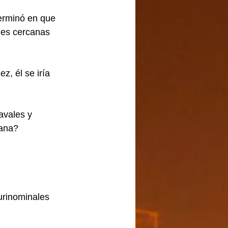
terminó en que 
nes cercanas 
z, él se iría 
avales y 
ana? 
urinominales 