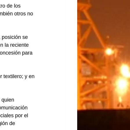
ro de los 
mbién otros no 
 posición se 
n la reciente 
concesión para 
textilero; y en 
 quien 
omunicación 
iales por el 
gión de 