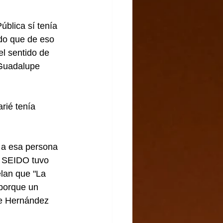
ública sí tenía 
ndo que de eso 
l sentido de 
 Guadalupe 
rié tenía 
 a esa persona 
a SEIDO tuvo 
elan que "La 
 porque un 
e Hernández 