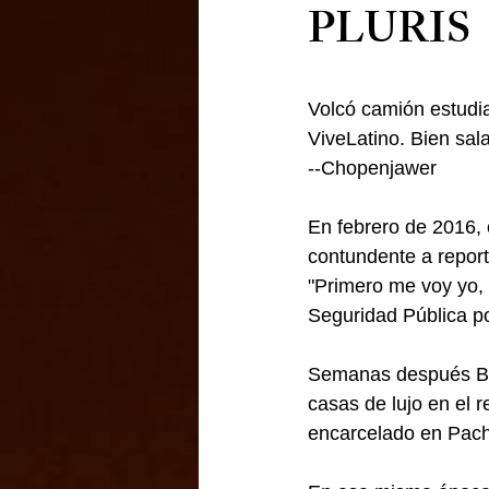
PLURIS
Volcó camión estudia
ViveLatino. Bien sal
--Chopenjawer
En febrero de 2016, 
contundente a report
"Primero me voy yo, 
Seguridad Pública po
Semanas después Ber
casas de lujo en el r
encarcelado en Pach