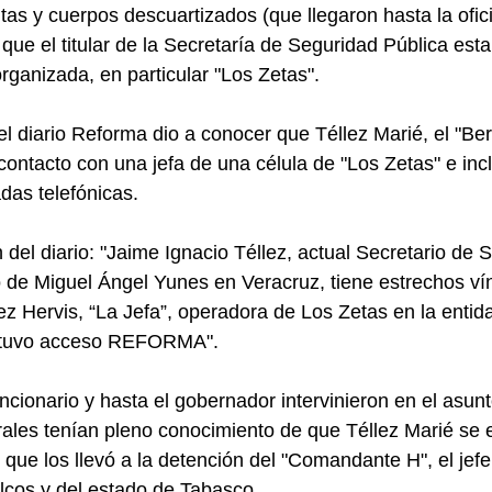
s y cuerpos descuartizados (que llegaron hasta la oficin
que el titular de la Secretaría de Seguridad Pública est
rganizada, en particular "Los Zetas".
 diario Reforma dio a conocer que Téllez Marié, el "Be
contacto con una jefa de una célula de "Los Zetas" e inc
das telefónicas.
 del diario: "Jaime Ignacio Téllez, actual Secretario de 
 de Miguel Ángel Yunes en Veracruz, tiene estrechos ví
 Hervis, “La Jefa”, operadora de Los Zetas en la entid
e tuvo acceso REFORMA".
ncionario y hasta el gobernador intervinieron en el asun
rales tenían pleno conocimiento de que Téllez Marié se 
que los llevó a la detención del "Comandante H", el jefe
lcos y del estado de Tabasco.